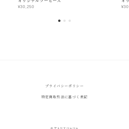
オリジナルツーピース
オ
¥30,250
¥30
プライバシーポリシー
特定商取引法に基づく表記
© アトリエジョジョ